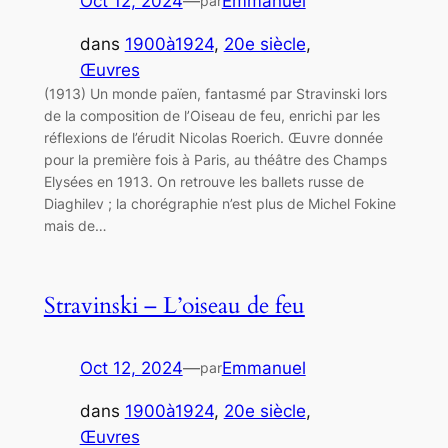
Oct 12, 2024
—
Emmanuel
par
dans
1900à1924
, 
20e siècle
, 
Œuvres
(1913) Un monde païen, fantasmé par Stravinski lors
de la composition de l’Oiseau de feu, enrichi par les
réflexions de l’érudit Nicolas Roerich. Œuvre donnée
pour la première fois à Paris, au théâtre des Champs
Elysées en 1913. On retrouve les ballets russe de
Diaghilev ; la chorégraphie n’est plus de Michel Fokine
mais de…
Stravinski – L’oiseau de feu
Oct 12, 2024
—
Emmanuel
par
dans
1900à1924
, 
20e siècle
, 
Œuvres