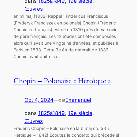
dans
1825à1849
, 
19e siècle
, 
Œuvres
en mi maj (1832) Rappel : Fridericus Franciscus
(Fryderyk Franciszek en polonais) Chopin (Frédéric
Chopin en français) est né en 1810 près de Varsovie,
de père français. Les 12 études ont été composées
alors qu’il avait une vingtaine d’années, et publiées à
Paris en 1833. Cette 3e étude daterait de 1832.
Chopin avait quitté sa…
Chopin – Polonaise « Héroïque »
Oct 4, 2024
—
Emmanuel
par
dans
1825à1849
, 
19e siècle
, 
Œuvres
Frédéric Chopin – Polonaise en la b maj op. 53 «
Héroïque »(1842) Ecoutez le concerto qui précède si