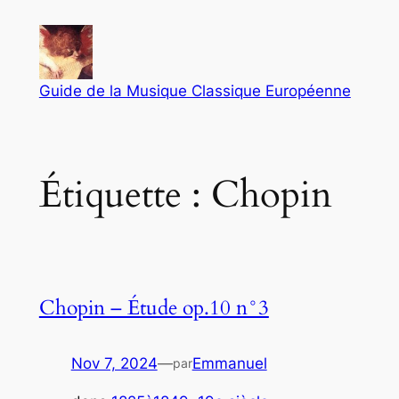
Aller
au
contenu
Guide de la Musique Classique Européenne
Étiquette :
Chopin
Chopin – Étude op.10 n°3
Nov 7, 2024
—
Emmanuel
par