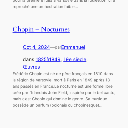
pour la première fois) à Varsovie dans la foulée.On lui a
reproché une orchestration faible…
Chopin – Nocturnes
Oct 4, 2024
—
Emmanuel
par
dans
1825à1849
, 
19e siècle
, 
Œuvres
Frédéric Chopin est né de père français en 1810 dans
la région de Varsovie, mort à Paris en 1849 après 18
ans passés en France.Le nocturne est une forme libre
crée par l’Irlandais John Field, inspirée par le bel canto,
mais c’est Chopin qui domine le genre. Sa musique
possède un parfum (polonais ou chopinesque)…