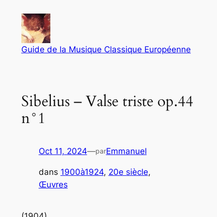
Aller
au
contenu
Guide de la Musique Classique Européenne
Sibelius – Valse triste op.44
n°1
Oct 11, 2024
—
Emmanuel
par
dans
1900à1924
, 
20e siècle
, 
Œuvres
(1904)