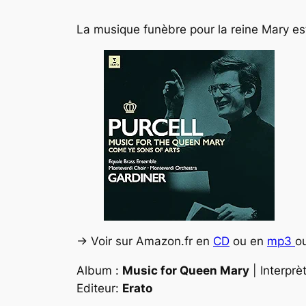
La musique funèbre pour la reine Mary e
-> Voir sur Amazon.fr en
CD
ou en
mp3
o
Album :
Music for Queen Mary
| Interprè
Editeur:
Erato