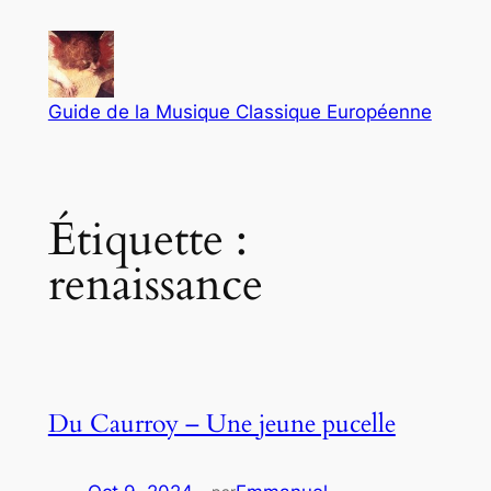
Aller
au
contenu
Guide de la Musique Classique Européenne
Étiquette :
renaissance
Du Caurroy – Une jeune pucelle