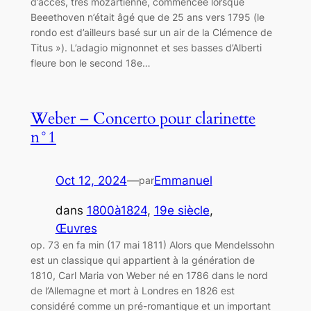
d’accès, très mozartienne, commencée lorsque
Beeethoven n’était âgé que de 25 ans vers 1795 (le
rondo est d’ailleurs basé sur un air de la Clémence de
Titus »). L’adagio mignonnet et ses basses d’Alberti
fleure bon le second 18e…
Weber – Concerto pour clarinette
n°1
Oct 12, 2024
—
Emmanuel
par
dans
1800à1824
, 
19e siècle
, 
Œuvres
op. 73 en fa min (17 mai 1811) Alors que Mendelssohn
est un classique qui appartient à la génération de
1810, Carl Maria von Weber né en 1786 dans le nord
de l’Allemagne et mort à Londres en 1826 est
considéré comme un pré-romantique et un important