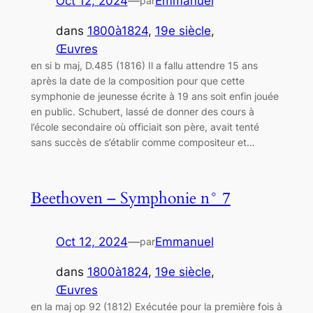
Oct 12, 2024
—
Emmanuel
par
dans
1800à1824
, 
19e siècle
, 
Œuvres
en si b maj, D.485 (1816) Il a fallu attendre 15 ans
après la date de la composition pour que cette
symphonie de jeunesse écrite à 19 ans soit enfin jouée
en public. Schubert, lassé de donner des cours à
l’école secondaire où officiait son père, avait tenté
sans succès de s’établir comme compositeur et…
Beethoven – Symphonie n° 7
Oct 12, 2024
—
Emmanuel
par
dans
1800à1824
, 
19e siècle
, 
Œuvres
en la maj op 92 (1812) Exécutée pour la première fois à