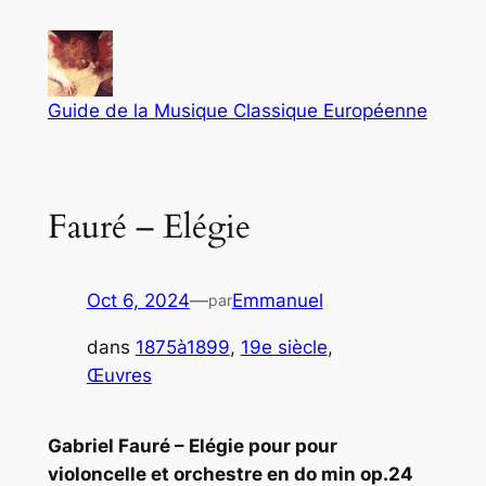
Aller
au
contenu
Guide de la Musique Classique Européenne
Fauré – Elégie
Oct 6, 2024
—
Emmanuel
par
dans
1875à1899
, 
19e siècle
, 
Œuvres
Gabriel Fauré – Elégie pour pour
violoncelle et orchestre en do min op.24