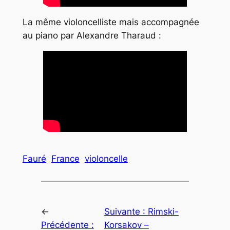
La même violoncelliste mais accompagnée
au piano par Alexandre Tharaud :
Fauré
France
violoncelle
←
Suivante :
Rimski-
Précédente :
Korsakov –