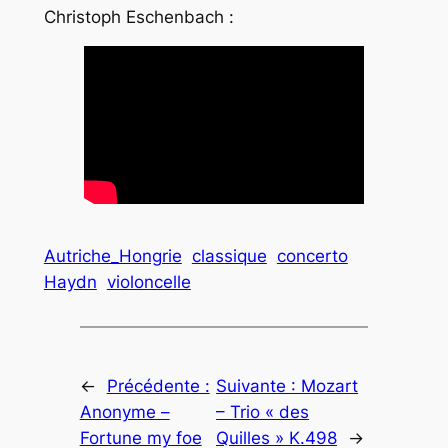
Christoph Eschenbach :
Autriche_Hongrie
classique
concerto
Haydn
violoncelle
←
Précédente :
Suivante :
Mozart
Anonyme –
– Trio « des
Fortune my foe
Quilles » K.498
→