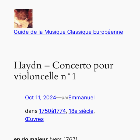
Aller
au
contenu
Guide de la Musique Classique Européenne
Haydn – Concerto pour
violoncelle n°1
Oct 11, 2024
—
Emmanuel
par
dans
1750à1774
, 
18e siècle
, 
Œuvres
en do majeur
(vers 1767)