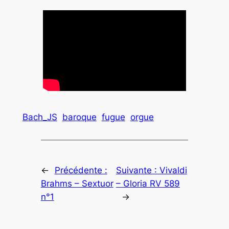
Bach_JS
baroque
fugue
orgue
←
Précédente :
Suivante :
Vivaldi
Brahms – Sextuor
– Gloria RV 589
n°1
→