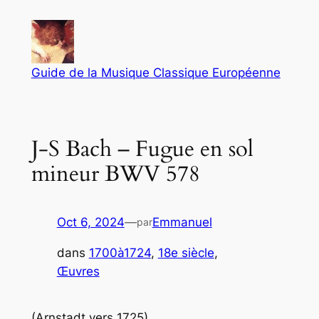
Aller
au
contenu
Guide de la Musique Classique Européenne
J-S Bach – Fugue en sol
mineur BWV 578
Oct 6, 2024
—
Emmanuel
par
dans
1700à1724
, 
18e siècle
, 
Œuvres
(Arnstadt vers 1725)