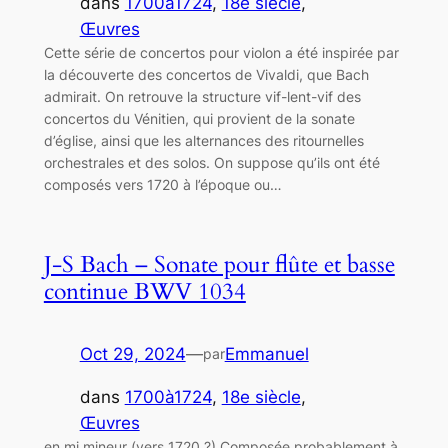
dans
1700à1724
, 
18e siècle
, 
Œuvres
Cette série de concertos pour violon a été inspirée par
la découverte des concertos de Vivaldi, que Bach
admirait. On retrouve la structure vif-lent-vif des
concertos du Vénitien, qui provient de la sonate
d’église, ainsi que les alternances des ritournelles
orchestrales et des solos. On suppose qu’ils ont été
composés vers 1720 à l’époque ou…
J-S Bach – Sonate pour flûte et basse
continue BWV 1034
Oct 29, 2024
—
Emmanuel
par
dans
1700à1724
, 
18e siècle
, 
Œuvres
en mi mineur (vers 1720 ?) Composée probablement à