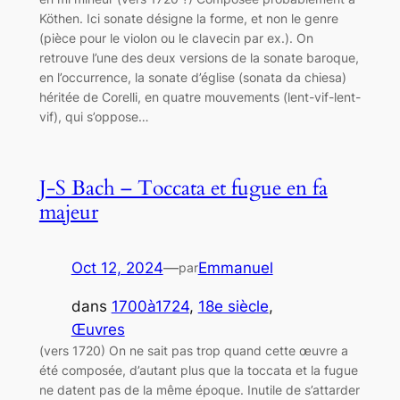
Köthen. Ici sonate désigne la forme, et non le genre
(pièce pour le violon ou le clavecin par ex.). On
retrouve l’une des deux versions de la sonate baroque,
en l’occurrence, la sonate d’église (sonata da chiesa)
héritée de Corelli, en quatre mouvements (lent-vif-lent-
vif), qui s’oppose…
J-S Bach – Toccata et fugue en fa
majeur
Oct 12, 2024
—
Emmanuel
par
dans
1700à1724
, 
18e siècle
, 
Œuvres
(vers 1720) On ne sait pas trop quand cette œuvre a
été composée, d’autant plus que la toccata et la fugue
ne datent pas de la même époque. Inutile de s’attarder