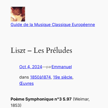
Aller
au
contenu
Guide de la Musique Classique Européenne
Liszt – Les Préludes
Oct 4, 2024
—
Emmanuel
par
dans
1850à1874
, 
19e siècle
, 
Œuvres
Poème Symphonique n°3 S.97
(Weimar,
1853)