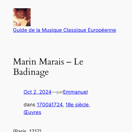
Aller
au
contenu
Guide de la Musique Classique Européenne
Marin Marais – Le
Badinage
Oct 2, 2024
—
Emmanuel
par
dans
1700à1724
, 
18e siècle
, 
Œuvres
(Paris ,1717)