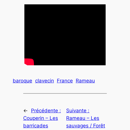
baroque
clavecin
France
Rameau
←
Précédente :
Suivante :
Couperin – Les
Rameau – Les
barricades
sauvages / Forêt