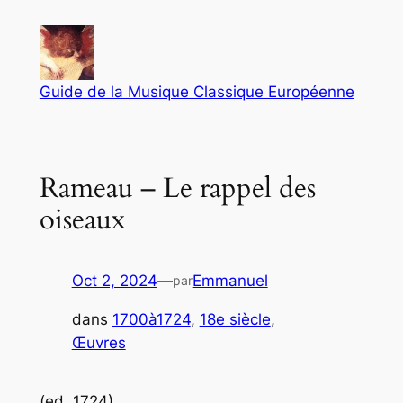
Aller
au
contenu
Guide de la Musique Classique Européenne
Rameau – Le rappel des
oiseaux
Oct 2, 2024
—
Emmanuel
par
dans
1700à1724
, 
18e siècle
, 
Œuvres
(ed. 1724)