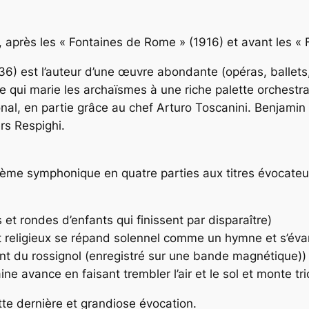
», après les « Fontaines de Rome » (1916) et avant les «
36) est l’auteur d’une œuvre abondante (opéras, balle
 qui marie les archaïsmes à une riche palette orchestral
tional, en partie grâce au chef Arturo Toscanini. Benjami
rs Respighi.
oème symphonique en quatre parties aux titres évocate
 et rondes d’enfants qui finissent par disparaître)
 religieux se répand solennel comme un hymne et s’éva
hant du rossignol (enregistré sur une bande magnétique))
ine avance en faisant trembler l’air et le sol et monte 
te dernière et grandiose évocation.