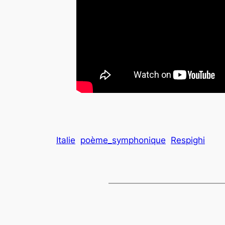
Italie
poème_symphonique
Respighi