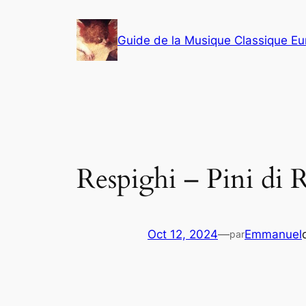
Aller
au
Guide de la Musique Classique E
contenu
Respighi – Pini di
Oct 12, 2024
—
Emmanuel
par