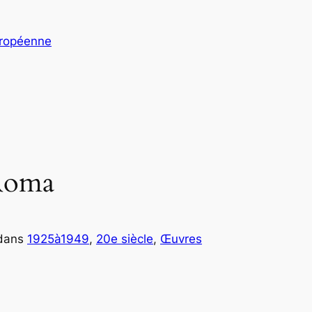
uropéenne
 Roma
dans
1925à1949
, 
20e siècle
, 
Œuvres