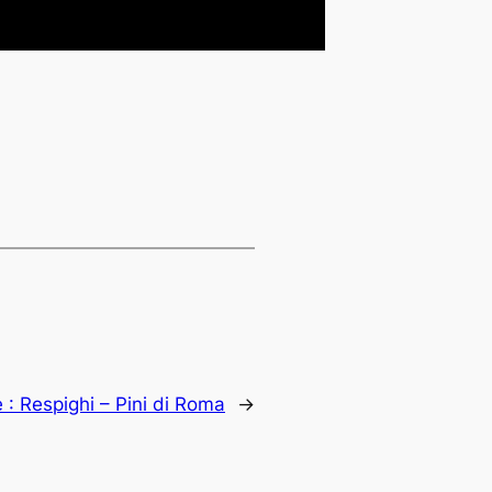
e :
Respighi – Pini di Roma
→