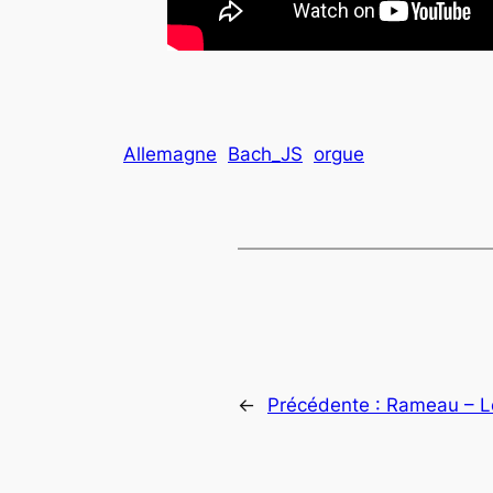
Allemagne
Bach_JS
orgue
←
Précédente :
Rameau – Le