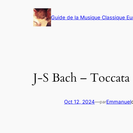
Aller
au
Guide de la Musique Classique E
contenu
J-S Bach – Toccata 
Oct 12, 2024
—
Emmanuel
par