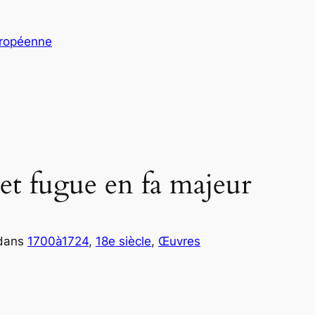
uropéenne
et fugue en fa majeur
dans
1700à1724
, 
18e siècle
, 
Œuvres