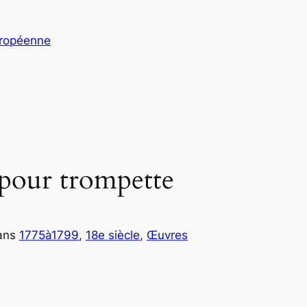
uropéenne
pour trompette
ans
1775à1799
, 
18e siècle
, 
Œuvres