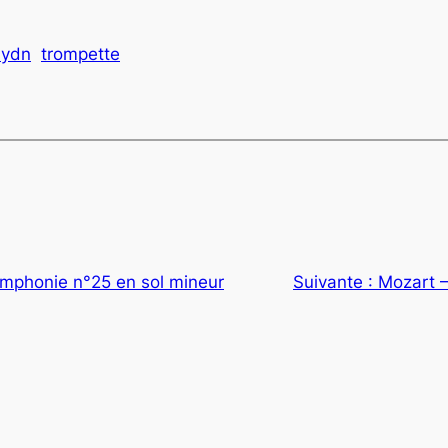
ydn
trompette
mphonie n°25 en sol mineur
Suivante :
Mozart –