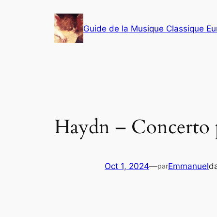
Aller
au
Guide de la Musique Classique E
contenu
Haydn – Concerto 
Oct 1, 2024
—
Emmanuel
d
par