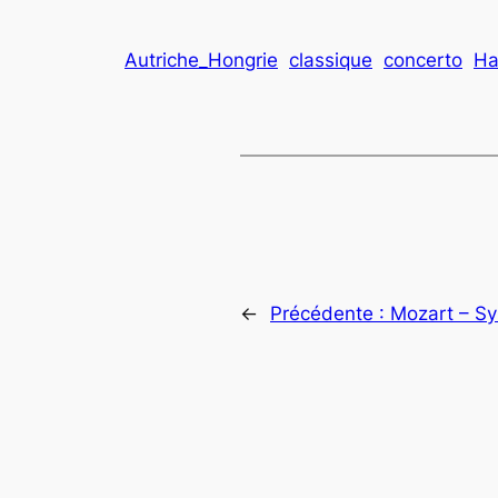
Autriche_Hongrie
classique
concerto
Ha
←
Précédente :
Mozart – Sy